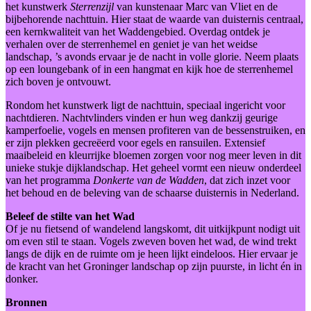
het kunstwerk
Sterrenzijl
van kunstenaar Marc van Vliet en de
bijbehorende nachttuin. Hier staat de waarde van duisternis centraal,
een kernkwaliteit van het Waddengebied. Overdag ontdek je
verhalen over de sterrenhemel en geniet je van het weidse
landschap, ’s avonds ervaar je de nacht in volle glorie. Neem plaats
op een loungebank of in een hangmat en kijk hoe de sterrenhemel
zich boven je ontvouwt.
Rondom het kunstwerk ligt de nachttuin, speciaal ingericht voor
nachtdieren. Nachtvlinders vinden er hun weg dankzij geurige
kamperfoelie, vogels en mensen profiteren van de bessenstruiken, en
er zijn plekken gecreëerd voor egels en ransuilen. Extensief
maaibeleid en kleurrijke bloemen zorgen voor nog meer leven in dit
unieke stukje dijklandschap. Het geheel vormt een nieuw onderdeel
van het programma
Donkerte van de Wadden
, dat zich inzet voor
het behoud en de beleving van de schaarse duisternis in Nederland.
Beleef de stilte van het Wad
Of je nu fietsend of wandelend langskomt, dit uitkijkpunt nodigt uit
om even stil te staan. Vogels zweven boven het wad, de wind trekt
langs de dijk en de ruimte om je heen lijkt eindeloos. Hier ervaar je
de kracht van het Groninger landschap op zijn puurste, in licht én in
donker.
Bronnen