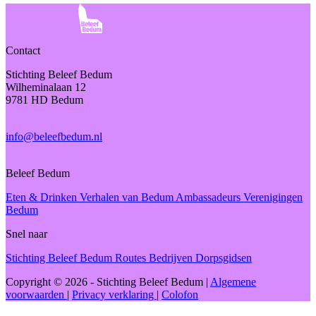
Contact
Stichting Beleef Bedum
Wilheminalaan 12
9781 HD Bedum
info@beleefbedum.nl
Beleef Bedum
Eten & Drinken
Verhalen van Bedum
Ambassadeurs
Verenigingen
Bedum
Snel naar
Stichting Beleef Bedum
Routes
Bedrijven
Dorpsgidsen
Copyright © 2026 - Stichting Beleef Bedum
|
Algemene
voorwaarden
|
Privacy verklaring
|
Colofon