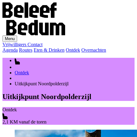
Menu
Vrijwilligers
Contact
Agenda
Routes
Eten & Drinken
Ontdek
Overnachten
Ontdek
Uitkijkpunt Noordpolderzijl
Uitkijkpunt Noordpolderzijl
Ontdek
2,1 KM vanaf de toren