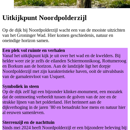
Uitkijkpunt Noordpolderzijl
Op de dijk bij Noordpolderzijl wacht een van de mooiste uitzichten
van het Groninger Wad. Hier komen geschiedenis, natuur en
oneindige horizon samen.
Een plek vol ruimte en verhalen
Vanaf het uitkijkpunt kijk je uit over het wad en de kwelders. Bij
helder weer zie je zelfs de eilanden Schiermonnikoog, Rottumeroog
en Borkum aan de horizon. Aan de landzijde ligt het dorpje
Noordpolderzijl met zijn karakteristieke haven, ooit de uitvalsbasis
van de garnalenvloot van Usquert.
Symboliek in steen
Op de dijk zelf ligt een bijzonder klinker-monument, een mozaïek
dat de ontmoeting verbeeldt tussen de golven van de zee en de
strakke lijnen van het polderland. Het herinnert aan de
dijkverhoging in de jaren ’80 en benadrukt hoe mens en natuur hier
al eeuwen samenleven.
Sterrenzijl en de nachttuin
Sinds mei 2024 heeft Noordpolderzijl er een bijzondere beleving bij: