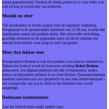
lokaal geproduceerd. Dankzij de kleine porties is er voor ieder wat
wils en kun je overal iets van proberen.
Muziek en sfeer
Vijf muzikanten en bands zorgen voor de muzikale omlijsting.
Hoogtepunt is de gezamenlijke jamsessie om 21.00 uur, waarin alle
muzikanten samen het podium delen. Met sfeervolle verlichting,
gezellige terrassen en de imposante toren als decor ontstaat een
intieme festivalsfeer waar jong en oud van geniet.
Meer dan lekker eten
Bourgondisch Bedum is ook een podium voor nieuwe initiatieven.
Tijdens het festival wordt de kersverse stichting
Beleef Bedum
gelanceerd, een digitaal platform met alle evenementen, routes,
horeca en bijzondere plekken in en rond Bedum. Daarnaast kunnen
kinderen meedoen aan een speurtocht en een mini blotevoetenpad –
een voorproefje van wat in 2026 in het Bedumer bos wordt
aangelegd.
Deelname ondernemers
Aan het festival doen onder andere mee: