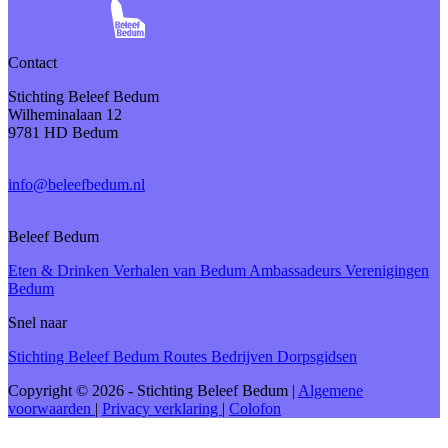
Contact
Stichting Beleef Bedum
Wilheminalaan 12
9781 HD Bedum
info@beleefbedum.nl
Beleef Bedum
Eten & Drinken
Verhalen van Bedum
Ambassadeurs
Verenigingen
Bedum
Snel naar
Stichting Beleef Bedum
Routes
Bedrijven
Dorpsgidsen
Copyright © 2026 - Stichting Beleef Bedum
|
Algemene
voorwaarden
|
Privacy verklaring
|
Colofon