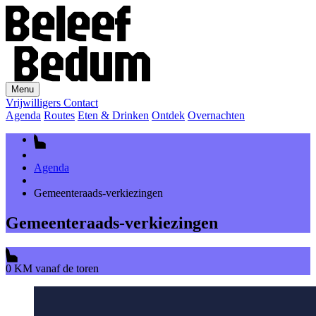
Menu
Vrijwilligers
Contact
Agenda
Routes
Eten & Drinken
Ontdek
Overnachten
Agenda
Gemeenteraads-verkiezingen
Gemeenteraads-verkiezingen
0 KM vanaf de toren