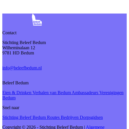
Contact
Stichting Beleef Bedum
Wilheminalaan 12
9781 HD Bedum
info@beleefbedum.nl
Beleef Bedum
Eten & Drinken
Verhalen van Bedum
Ambassadeurs
Verenigingen
Bedum
Snel naar
Stichting Beleef Bedum
Routes
Bedrijven
Dorpsgidsen
Copyright © 2026 - Stichting Beleef Bedum
|
Algemene