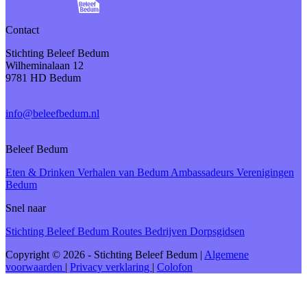
Contact
Stichting Beleef Bedum
Wilheminalaan 12
9781 HD Bedum
info@beleefbedum.nl
Beleef Bedum
Eten & Drinken
Verhalen van Bedum
Ambassadeurs
Verenigingen
Bedum
Snel naar
Stichting Beleef Bedum
Routes
Bedrijven
Dorpsgidsen
Copyright © 2026 - Stichting Beleef Bedum
|
Algemene
voorwaarden
|
Privacy verklaring
|
Colofon