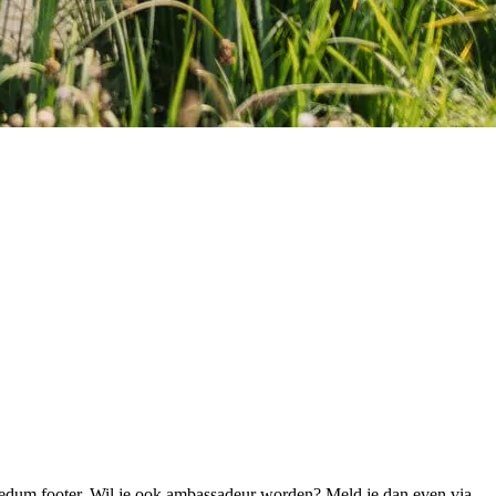
 Bedum footer. Wil je ook ambassadeur worden? Meld je dan even via