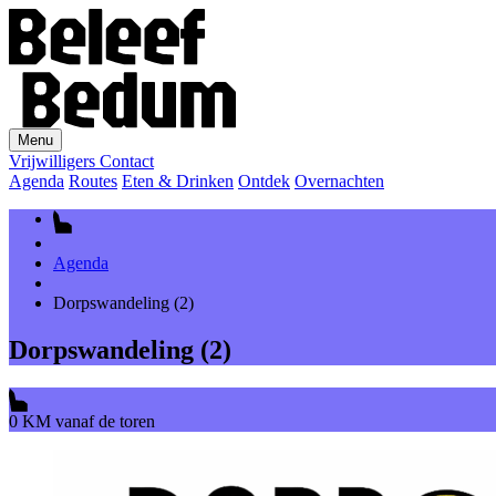
Menu
Vrijwilligers
Contact
Agenda
Routes
Eten & Drinken
Ontdek
Overnachten
Agenda
Dorpswandeling (2)
Dorpswandeling (2)
0 KM vanaf de toren