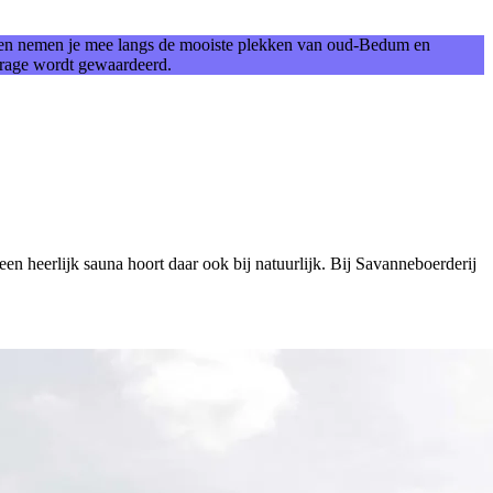
sen nemen je mee langs de mooiste plekken van oud-Bedum en
jdrage wordt gewaardeerd.
een heerlijk sauna hoort daar ook bij natuurlijk. Bij Savanneboerderij