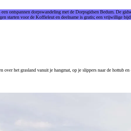
ns een ontspannen dorpswandeling met de Dorpsgidsen Bedum. De gid
en starten voor de Koffieleut en deelname is gratis; een vrijwillige bi
en over het grasland vanuit je hangmat, op je slippers naar de hottub en 