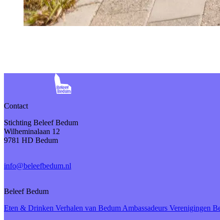
Contact
Stichting Beleef Bedum
Wilheminalaan 12
9781 HD Bedum
info@beleefbedum.nl
Beleef Bedum
Eten & Drinken
Verhalen van Bedum
Ambassadeurs
Verenigingen 