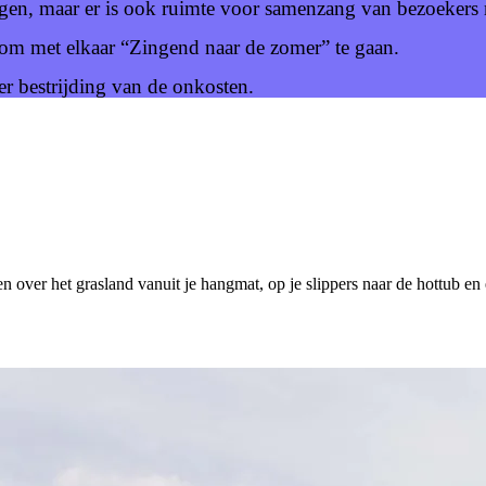
engen, maar er is ook ruimte voor samenzang van bezoekers 
m om met elkaar “Zingend naar de zomer” te gaan.
ter bestrijding van de onkosten.
en over het grasland vanuit je hangmat, op je slippers naar de hottub en 