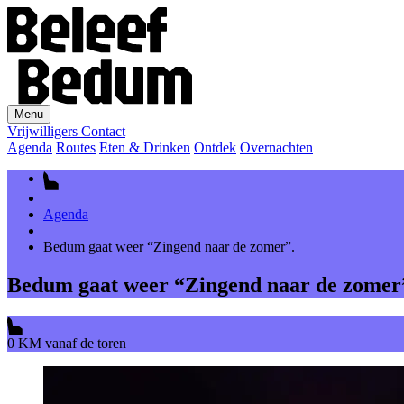
Menu
Vrijwilligers
Contact
Agenda
Routes
Eten & Drinken
Ontdek
Overnachten
Agenda
Bedum gaat weer “Zingend naar de zomer”.
Bedum gaat weer “Zingend naar de zomer
0 KM vanaf de toren