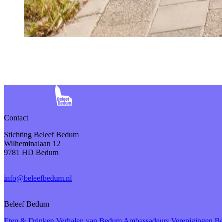
Contact
Stichting Beleef Bedum
Wilheminalaan 12
9781 HD Bedum
info@beleefbedum.nl
Beleef Bedum
Eten & Drinken
Verhalen van Bedum
Ambassadeurs
Verenigingen 