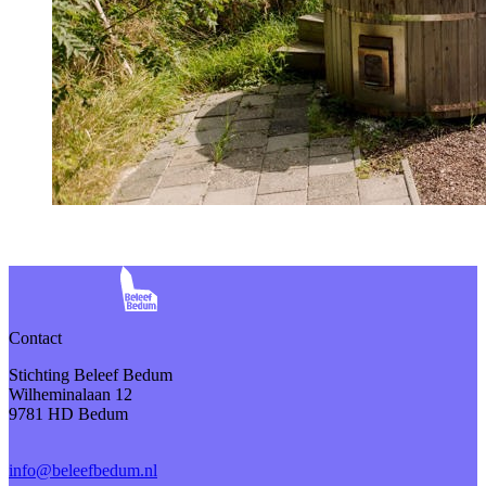
Contact
Stichting Beleef Bedum
Wilheminalaan 12
9781 HD Bedum
info@beleefbedum.nl