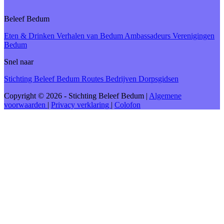
Beleef Bedum
Eten & Drinken
Verhalen van Bedum
Ambassadeurs
Verenigingen
Bedum
Snel naar
Stichting Beleef Bedum
Routes
Bedrijven
Dorpsgidsen
Copyright © 2026 - Stichting Beleef Bedum
|
Algemene
voorwaarden
|
Privacy verklaring
|
Colofon