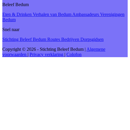
Beleef Bedum
Eten & Drinken
Verhalen van Bedum
Ambassadeurs
Verenigingen
Bedum
Snel naar
Stichting Beleef Bedum
Routes
Bedrijven
Dorpsgidsen
Copyright © 2026 - Stichting Beleef Bedum
|
Algemene
voorwaarden
|
Privacy verklaring
|
Colofon