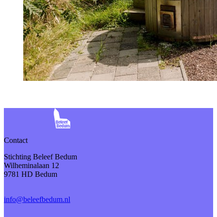
Contact
Stichting Beleef Bedum
Wilheminalaan 12
9781 HD Bedum
info@beleefbedum.nl