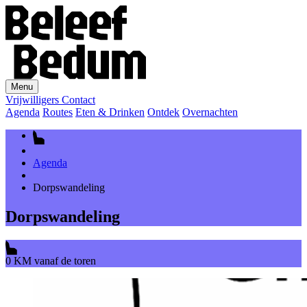
Menu
Vrijwilligers
Contact
Agenda
Routes
Eten & Drinken
Ontdek
Overnachten
Agenda
Dorpswandeling
Dorpswandeling
0 KM vanaf de toren