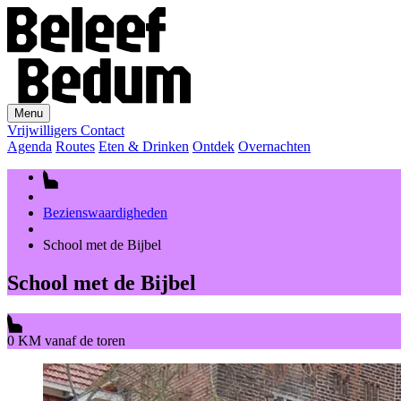
Menu
Vrijwilligers
Contact
Agenda
Routes
Eten & Drinken
Ontdek
Overnachten
Bezienswaardigheden
School met de Bijbel
School met de Bijbel
0 KM vanaf de toren