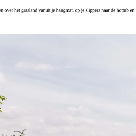
en over het grasland vanuit je hangmat, op je slippers naar de hottub en 