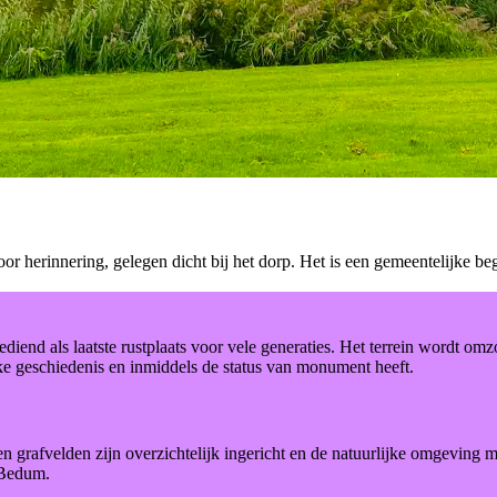
 herinnering, gelegen dicht bij het dorp. Het is een gemeentelijke begr
iend als laatste rustplaats voor vele generaties. Het terrein wordt om
rijke geschiedenis en inmiddels de status van monument heeft.
n grafvelden zijn overzichtelijk ingericht en de natuurlijke omgeving ma
n Bedum.