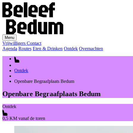
Menu
Vrijwilligers
Contact
Agenda
Routes
Eten & Drinken
Ontdek
Overnachten
Ontdek
Openbare Begraafplaats Bedum
Openbare Begraafplaats Bedum
Ontdek
0,5 KM vanaf de toren