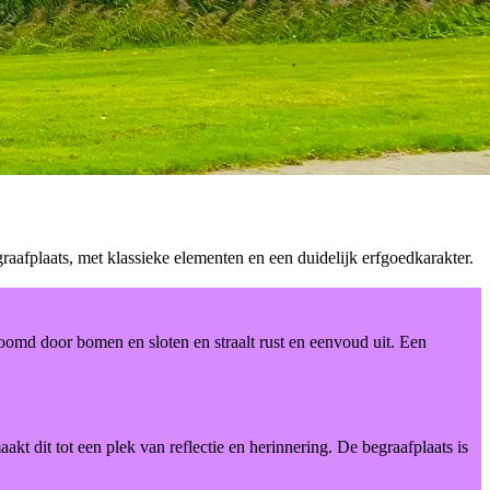
aafplaats, met klassieke elementen en een duidelijk erfgoedkarakter.
zoomd door bomen en sloten en straalt rust en eenvoud uit. Een
akt dit tot een plek van reflectie en herinnering. De begraafplaats is