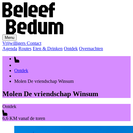
Menu
Vrijwilligers
Contact
Agenda
Routes
Eten & Drinken
Ontdek
Overnachten
Ontdek
Molen De vriendschap Winsum
Molen De vriendschap Winsum
Ontdek
6,6 KM vanaf de toren