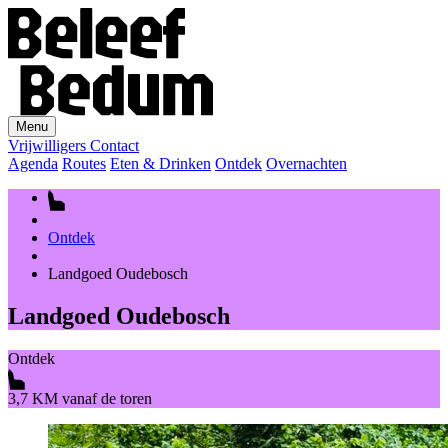
Menu
Vrijwilligers
Contact
Agenda
Routes
Eten & Drinken
Ontdek
Overnachten
Ontdek
Landgoed Oudebosch
Landgoed Oudebosch
Ontdek
3,7 KM vanaf de toren