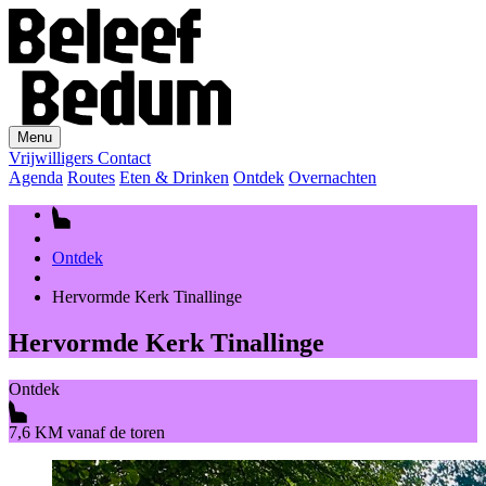
Menu
Vrijwilligers
Contact
Agenda
Routes
Eten & Drinken
Ontdek
Overnachten
Ontdek
Hervormde Kerk Tinallinge
Hervormde Kerk Tinallinge
Ontdek
7,6 KM vanaf de toren