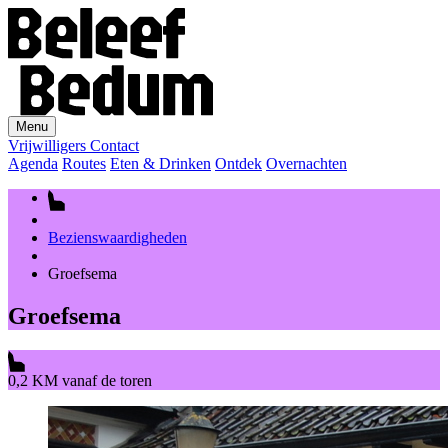
Menu
Vrijwilligers
Contact
Agenda
Routes
Eten & Drinken
Ontdek
Overnachten
Bezienswaardigheden
Groefsema
Groefsema
0,2 KM vanaf de toren