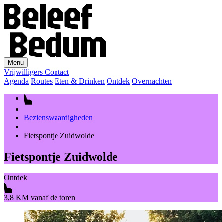
Menu
Vrijwilligers
Contact
Agenda
Routes
Eten & Drinken
Ontdek
Overnachten
Bezienswaardigheden
Fietspontje Zuidwolde
Fietspontje Zuidwolde
Ontdek
3,8 KM vanaf de toren