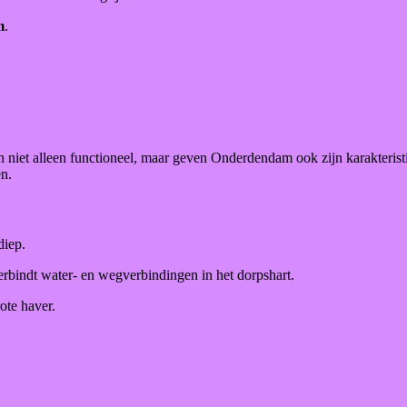
m
.
jn niet alleen functioneel, maar geven Onderdendam ook zijn karakterist
n.
diep.
erbindt water- en wegverbindingen in het dorpshart.
ote haver.