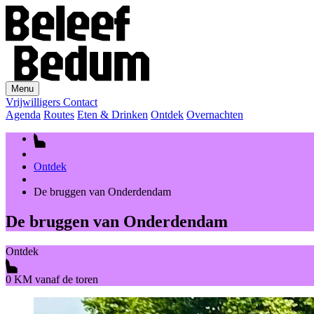
Menu
Vrijwilligers
Contact
Agenda
Routes
Eten & Drinken
Ontdek
Overnachten
Ontdek
De bruggen van Onderdendam
De bruggen van Onderdendam
Ontdek
0 KM vanaf de toren