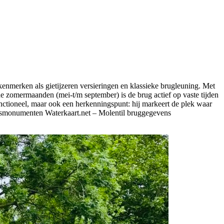
kenmerken als gietijzeren versieringen en klassieke brugleuning. Met
de zomermaanden (mei-t/m september) is de brug actief op vaste tijden
unctioneel, maar ook een herkenningspunt: hij markeert de plek waar
ksmonumenten Waterkaart.net – Molentil bruggegevens