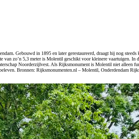
dendam. Gebouwd in 1895 en later gerestaureerd, draagt hij nog steeds 
 van zo’n 5,3 meter is Molentil geschikt voor kleinere vaartuigen. In 
aterschap Noorderzijlvest. Als Rijksmonument is Molentil niet alleen f
e beleven. Bronnen: Rijksmonumenten.nl – Molentil, Onderdendam Rij