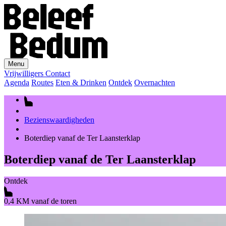
Menu
Vrijwilligers
Contact
Agenda
Routes
Eten & Drinken
Ontdek
Overnachten
Bezienswaardigheden
Boterdiep vanaf de Ter Laansterklap
Boterdiep vanaf de Ter Laansterklap
Ontdek
0,4 KM vanaf de toren