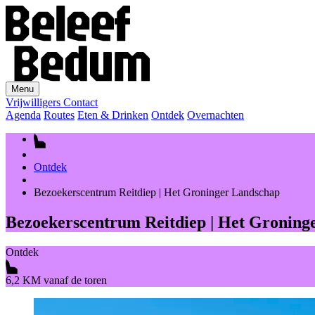
Menu
Vrijwilligers
Contact
Agenda
Routes
Eten & Drinken
Ontdek
Overnachten
Ontdek
Bezoekerscentrum Reitdiep | Het Groninger Landschap
Bezoekerscentrum Reitdiep | Het Groning
Ontdek
6,2 KM vanaf de toren