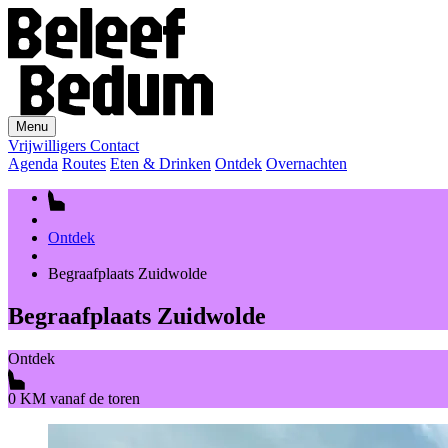
Menu
Vrijwilligers
Contact
Agenda
Routes
Eten & Drinken
Ontdek
Overnachten
Ontdek
Begraafplaats Zuidwolde
Begraafplaats Zuidwolde
Ontdek
0 KM vanaf de toren