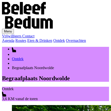
Menu
Vrijwilligers
Contact
Agenda
Routes
Eten & Drinken
Ontdek
Overnachten
Ontdek
Begraafplaats Noordwolde
Begraafplaats Noordwolde
Ontdek
3,6 KM vanaf de toren