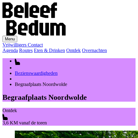
Menu
Vrijwilligers
Contact
Agenda
Routes
Eten & Drinken
Ontdek
Overnachten
Bezienswaardigheden
Begraafplaats Noordwolde
Begraafplaats Noordwolde
Ontdek
3,6 KM vanaf de toren