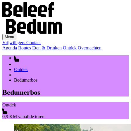
Menu
Vrijwilligers
Contact
Agenda
Routes
Eten & Drinken
Ontdek
Overnachten
Ontdek
Bedumerbos
Bedumerbos
Ontdek
0,9 KM vanaf de toren