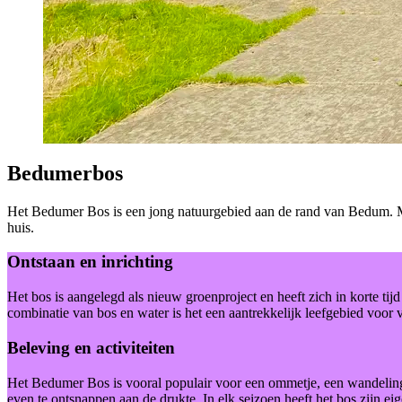
Bedumerbos
Het Bedumer Bos is een jong natuurgebied aan de rand van Bedum. Met 
huis.
Ontstaan en inrichting
Het bos is aangelegd als nieuw groenproject en heeft zich in korte ti
combinatie van bos en water is het een aantrekkelijk leefgebied voor 
Beleving en activiteiten
Het Bedumer Bos is vooral populair voor een ommetje, een wandeling 
even te ontsnappen aan de drukte. In elk seizoen heeft het bos zijn eig