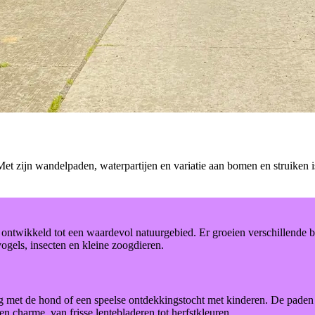
zijn wandelpaden, waterpartijen en variatie aan bomen en struiken is 
jd ontwikkeld tot een waardevol natuurgebied. Er groeien verschillende
vogels, insecten en kleine zoogdieren.
met de hond of een speelse ontdekkingstocht met kinderen. De paden zi
en charme, van frisse lentebladeren tot herfstkleuren.