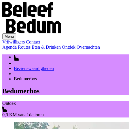
Menu
Vrijwilligers
Contact
Agenda
Routes
Eten & Drinken
Ontdek
Overnachten
Bezienswaardigheden
Bedumerbos
Bedumerbos
Ontdek
0,9 KM vanaf de toren