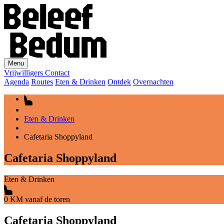
Menu
Vrijwilligers
Contact
Agenda
Routes
Eten & Drinken
Ontdek
Overnachten
Eten & Drinken
Cafetaria Shoppyland
Cafetaria Shoppyland
Eten & Drinken
0 KM vanaf de toren
Cafetaria Shoppyland