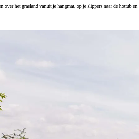
en over het grasland vanuit je hangmat, op je slippers naar de hottub en 