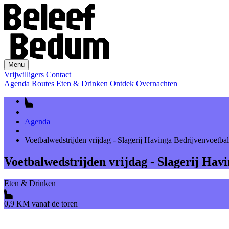
Menu
Vrijwilligers
Contact
Agenda
Routes
Eten & Drinken
Ontdek
Overnachten
Agenda
Voetbalwedstrijden vrijdag - Slagerij Havinga Bedrijvenvoetbal
Voetbalwedstrijden vrijdag - Slagerij Hav
Eten & Drinken
0,9 KM vanaf de toren