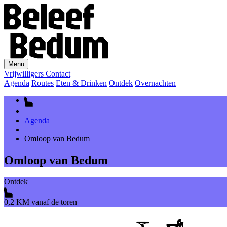
Menu
Vrijwilligers
Contact
Agenda
Routes
Eten & Drinken
Ontdek
Overnachten
Agenda
Omloop van Bedum
Omloop van Bedum
Ontdek
0,2 KM vanaf de toren