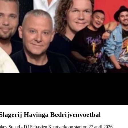
- Slagerij Havinga Bedrijvenvoetbal
nkey Squad - DJ Sebastien Kaartverkoop start op 27 april 2026.