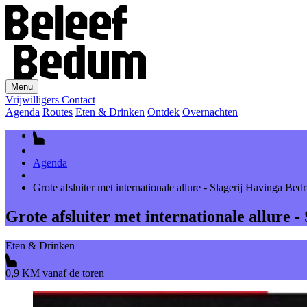
Menu
Vrijwilligers
Contact
Agenda
Routes
Eten & Drinken
Ontdek
Overnachten
Agenda
Grote afsluiter met internationale allure - Slagerij Havinga Bed
Grote afsluiter met internationale allure 
Eten & Drinken
0,9 KM vanaf de toren