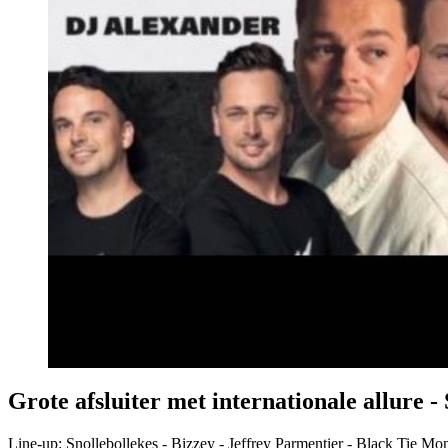
Grote afsluiter met internationale allure 
Line-up: Snollebollekes - Bizzey - Jeffrey Parmentier - Black Tie Mo